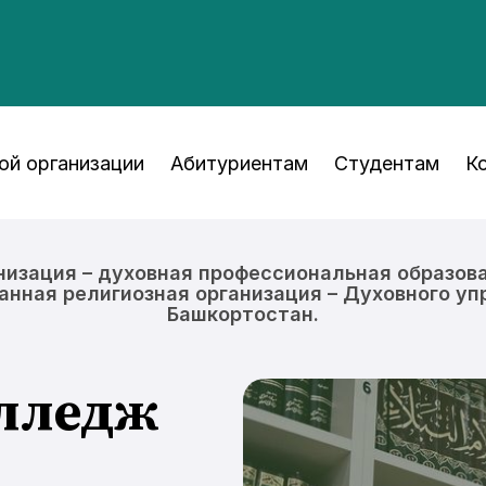
ой организации
Абитуриентам
Студентам
К
низация – духовная профессиональная образов
нная религиозная организация – Духовного у
Башкортостан.
олледж