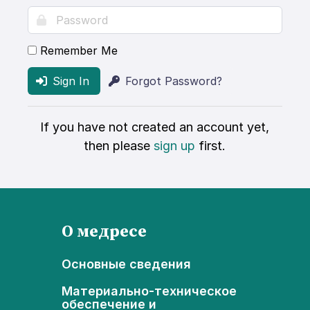
Remember Me
Sign In
Forgot Password?
If you have not created an account yet,
then please
sign up
first.
О медресе
Основные сведения
Материально-техническое
обеспечение и